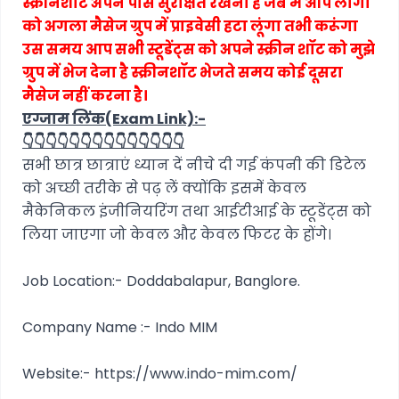
स्क्रीनशॉट अपने पास सुरक्षित रखना है जब मैं आप लोगों
को अगला मैसेज ग्रुप में प्राइवेसी हटा लूंगा तभी करूंगा
उस समय आप सभी स्टूडेंट्स को अपने स्क्रीन शॉट को मुझे
ग्रुप में भेज देना है स्क्रीनशॉट भेजते समय कोई दूसरा
मैसेज नहीं करना है।
एग्जाम लिंक(Exam Link):-
👇👇👇👇👇👇👇👇👇👇👇👇👇👇
सभी छात्र छात्राएं ध्यान दें नीचे दी गई कंपनी की डिटेल
को अच्छी तरीके से पढ़ लें क्योंकि इसमें केवल
मैकेनिकल इंजीनियरिंग तथा आईटीआई के स्टूडेंट्स को
लिया जाएगा जो केवल और केवल फिटर के होंगे।
Job Location:- Doddabalapur, Banglore.
Company Name :- Indo MIM
Website:- https://www.indo-mim.com/